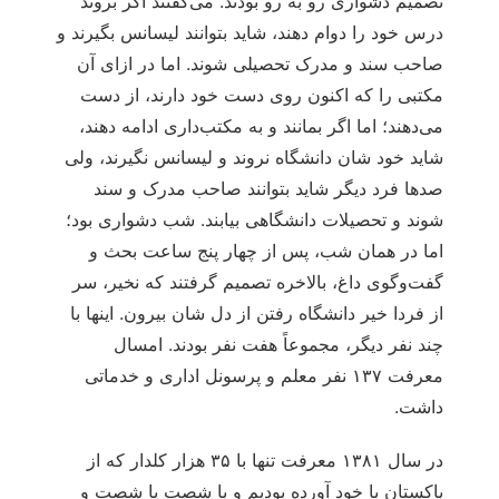
تصمیم دشواری رو به رو بودند. می‌‏گفتند اگر بروند
درس خود را دوام دهند، شاید بتوانند لیسانس بگیرند و
صاحب سند و مدرک تحصیلی شوند. اما در ازای آن
مکتبی را که اکنون روی دست خود دارند، از دست
می‌‏دهند؛ اما اگر بمانند و به مکتب‌‏داری ادامه دهند،
شاید خود شان دانشگاه نروند و لیسانس نگیرند، ولی
صدها فرد دیگر شاید بتوانند صاحب مدرک و سند
شوند و تحصیلات دانشگاهی بیابند. شب دشواری بود؛
اما در همان شب، پس از چهار پنج ساعت بحث و
گفت‌‏وگوی داغ، بالاخره تصمیم گرفتند که نخیر، سر
از فردا خیر دانشگاه رفتن از دل شان بیرون. اینها با
چند نفر دیگر، مجموعاً هفت نفر بودند. امسال
معرفت ۱۳۷ نفر معلم و پرسونل اداری و خدماتی
داشت.
در سال ۱۳۸۱ معرفت تنها با ۳۵ هزار کلدار که از
پاکستان با خود آورده بودیم و با شصت یا شصت و