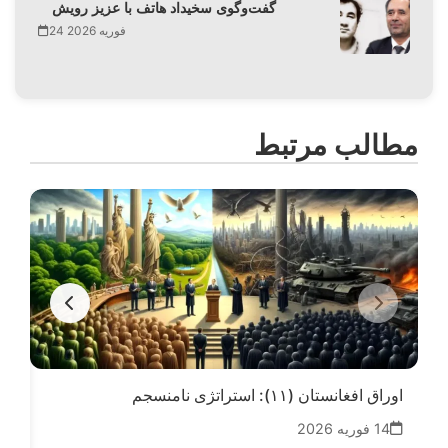
گفت‌وگوی سخیداد هاتف با عزیز رویش
24 فوریه 2026
مطالب مرتبط
اوراق افغانستان (۱۱): استراتژی نامنسجم
اعتماد (۱۱):
14 فوریه 2026
02