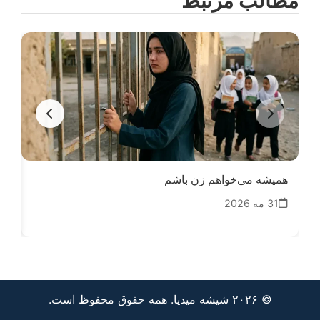
مطالب مرتبط
همیشه می‌خواهم زن باشم
صدا
31 مه 2026
14
© ۲۰۲۶ شیشه میدیا. همه حقوق محفوظ است.