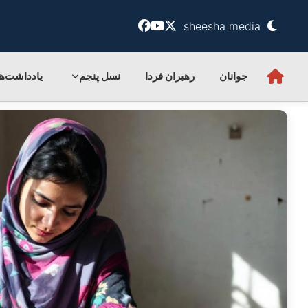
sheesha media
جوانان
رهبران فردا
نسل پنجم
یادداشت‌ها