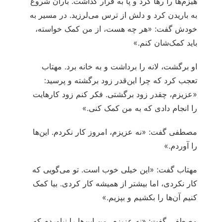
هیزم‌ها را رها کرد و پا به فرار گذاشت. باران شروع
به باریدن کرد و دلش از ترس می‌لرزید. در مسیر به
خودش گفت: «هر چه هست، از من کمک خواسته،
باید کمک‌شان کنم.»
او برگشت، لانه را برداشت و به خانه برد. مهتاب
تعجب کرد که چرا این‌قدر زود برگشته و پرسید:
«عزیزم، چقدر زود برگشتی. فکر کنم زود کارهایت
را انجام دادی که به من کمک کنی.»
مصطفی گفت: «نه عزیزم، امروز کار نکردم. این‌ها
را آوردم.»
مهتاب گفت: «این خیلی خوب است. تو می‌گویی که
کار نکردی، اما بیشتر از همیشه کار کردی. بیا کمک
کنیم آن‌ها را بکشیم و بپزیم.»
مصطفی گفت: «نه عزیزم، من این‌ها را نیاوردم که