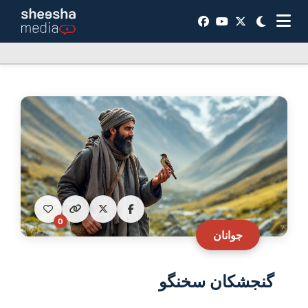
0
جوانان
گنجشکان سخنگو