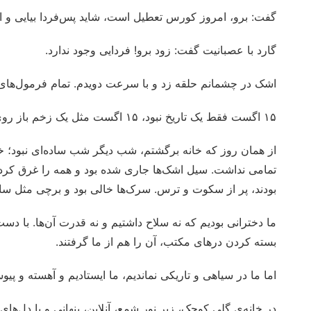
گفت: برو، امروز کورس تعطیل است، شاید پس‌فردا بیایی و ام
گارد با عصبانیت گفت: زود برو! فردایی وجود ندارد.
اشک در چشمانم حلقه زد و با سرعت دویدم. تمام فرمول‌های ر
۱۵ اگست فقط یک تاریخ نبود، ۱۵ اگست مثل یک زخم باز روی تقویم زندگی ‌ما شد.
از همان روز که خانه برگشتم، شب دیگر شب ساده‌ای نبود؛ خیل
تمامی نداشت. سیل اشک‌ها جاری شده بود و همه را غرق کرده
بودند، پر از سکوت و ترس. سرک‌ها خالی بود و برچی مثل ساب
ما دخترانی بودیم که نه سلاح داشتیم و نه قدرت آن‌ها. با د
بسته کردن درهای مکتب، آن را هم از ما گرفتند.
اما ما در سیاهی و تاریکی نماندیم، ما ایستادیم و آهسته و پی
در خانه‌ی گِلی کوچک، زیر نور شمع، آنلاین، پنهانی و با دل‌های 