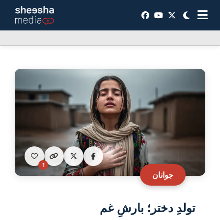
1
جوانان
تولدِ دختر؛ بارشِ غم