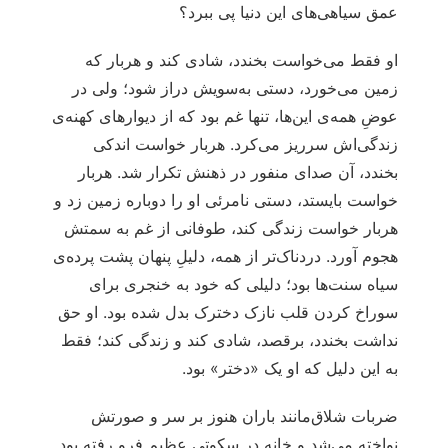
عمق سیاهی‌های این دنیا پی ببرد؟
او فقط می‌خواست بخندد، شادی کند و هربار که
زمین می‌خورد، دستی به‌سویش دراز شود؛ ولی در
عوضِ همه‌ی این‌ها، تنها غم بود که از دیوارهای کهنه‌ی
زندگی‌اش سرریز می‌کرد. هربار خواست اندکی
بخندد، آن صدای منفور در ذهنش تکرار شد. هربار
خواست بایستد، دستی نامرئی او را دوباره زمین زد و
هربار خواست زندگی کند، طوفانی از غم به سمتش
هجوم آورد. دردناک‌تر از همه، دلیلِ پنهان پشت پرده‌ی
سیاه سنت‌ها بود؛ دلیلی که خود به خنجری برای
سوراخ کردن قلب نازک دخترک بدل شده بود. او حق
نداشت بخندد، برقصد، شادی کند و زندگی کند؛ فقط
به این دلیل که او یک «دختر» بود.
ضربات شلاق‌مانند باران هنوز بر سر و صورتش
نواخته می‌شد و خانه در سکوتی عظیم فرو رفته بود.