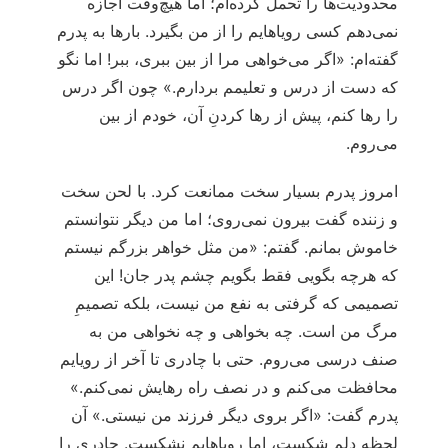
محدودیت‌ها را تحمل کرده‌ام؛ اما هیچ‌وقت اجازه
نمی‌دهم کسی رویاهایم را از من بگیرد. بارها به پدرم
گفته‌ام: «اگر می‌خواهی مرا از بین ببری، ببر! اما نگو
که دست از درس و تعلیمم بردارم.» چون اگر درس
را رها کنم، پیش از رها کردنِ آن، خودم از بین
می‌روم.
امروز پدرم بسیار سخت ممانعت کرد. با لحن سخت
و زننده گفت بیرون نمی‌روی؛ اما من دیگر نتوانستم
خاموش بمانم. گفتم: «من مثل خواهر بزرگم نیستم
که هرچه بگویی فقط بگویم چشم پدر جان! این
تصمیمی که گرفتی به نفع من نیست، بلکه تصمیمِ
مرگ من است. چه بخواهی و چه نخواهی من به
صنف درسی می‌روم. حتی با چادری تا آخر از رویایم
محافظت می‌کنم و در نصف راه رهایش نمی‌کنم.»
پدرم گفت: «اگر بروی دیگر فرزند من نیستی.» آن
لحظه دلم شکست، اما رویاهایم نشکست. چادری را