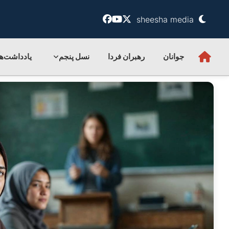
sheesha media
جوانان
رهبران فردا
نسل پنجم
یادداشت‌ها