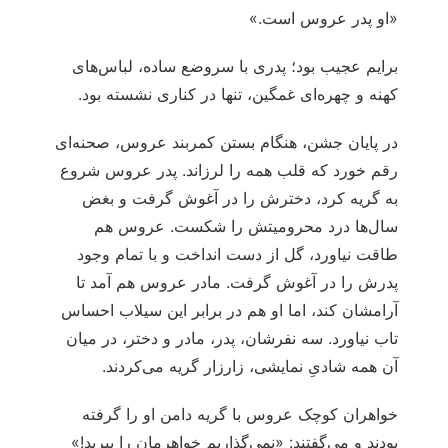
«او پدر عروس است.»
برایم عجیب بود؛ پدری با سروضع ساده، لباس‌های
کهنه و چهره‌ای غمگین، تنها در کناری نشسته بود.
در پایان جشن، هنگام بستن کمربند عروس، صحنه‌ای
رقم خورد که قلب همه را لرزاند. پدر عروس شروع
به گریه کرد، دخترش را در آغوش گرفت و بغض
سال‌ها درد محرومیتش را شکست. عروس هم
طاقت نیاورد، گل از دست انداخت و با تمام وجود
پدرش را در آغوش گرفت. مادر عروس هم آمد تا
آرامشان کند، اما او هم در برابر این سیلاب احساس
تاب نیاورد. سه نفرشان، پدر، مادر و دختر، در میان
آن همه شادیِ نمایشی، زارزار گریه می‌کردند.
خواهران کوچک عروس با گریه دامن او را گرفته
بودند و می‌گفتند: «نمی‌گذاریم خواهرمان را ببرید!»