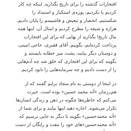
افتخارات گذشته را برای تاریخ بگذارید. اینکه چه کار
کردیم یا نکردیم، پوزه‏‌ی ‏استکبار و استبداد را
شکستیم، انحصار و تبعیض و فاشیسم را پایان دادیم،
هزاره و شیعه را مطرح کردیم و امثال آن، اینها همه
مال تاریخ! بگذارید از بهایی که برای این افتخارات
پرداخت کرده‌ایم، بگوییم. آقای فقیری، حاجی امینی،
و دوستان دیگر بیایند، پشت میز خطابه بایستند و
بگویند که برای این افتخاری که خلق شد چه آدم‏‌هایی
را از دست دادیم و چه سرمایه‌هایی را نابود کردیم.
در اینجا از دوستی به نام سجاد برایم گفتند که از
هم‌رزمان «آته محمد حسین» بوده است. حیرت
می‌‏کنم که خاطره‏‌ها چگونه در ذهن و زندگی انسان‏‌ها
‏تکرار می‌‏شوند. اجازه دهید اینها بیایند و برای شما از
«آته محمدحسین» بگویند تا دیگر به جایی نرسیم که
«آته محمدحسین»‏های ‏‏خود را مفت و رایگان از دست