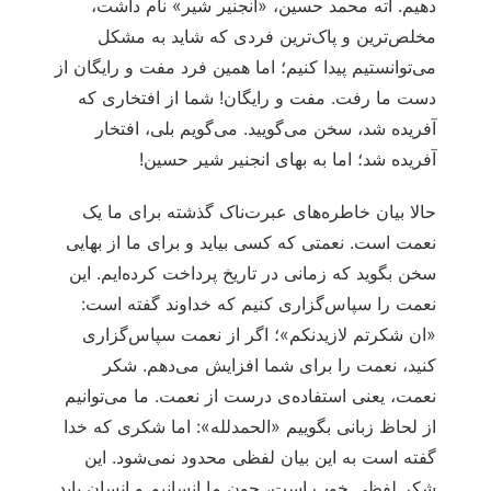
دهیم. آته محمد حسین، «انجنیر شیر» نام داشت،
مخلص‌‏ترین و پاک‌‏ترین فردی که شاید به مشکل
می‌‏توانستیم پیدا کنیم؛ اما همین فرد مفت و رایگان از
دست ما رفت. مفت و رایگان! شما از افتخاری که
آفریده شد، سخن می‌‏گویید. می‌‏گویم بلی، افتخار
آفریده شد؛ اما به بهای ‏‏انجنیر شیر حسین!
حالا بیان خاطره‏‌های عبرت‌ناک گذشته برای ما یک
نعمت است. نعمتی که کسی بیاید و برای ما از بهایی
سخن بگوید که زمانی در تاریخ پرداخت کرده‌ایم. این
نعمت را سپاس‌گزاری کنیم که خداوند گفته است:
«ان شکرتم لازیدنکم»؛ اگر از نعمت سپاس‌گزاری
کنید، نعمت را برای شما افزایش می‌‏دهم. شکر
نعمت، یعنی استفاده‏‌ی ‏درست از نعمت. ما می‌‏توانیم
از لحاظ زبانی بگوییم «الحمدلله»: اما شکری که خدا
گفته است به این بیان لفظی محدود نمی‌‏‏شود. این
شکر لفظی خوب است، چون ما انسانیم و انسان باید