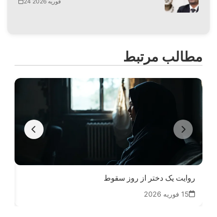
24 فوریه 2026
مطالب مرتبط
روایت یک دختر از روز سقوط
سای
15 فوریه 2026
11