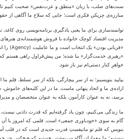
سنت‌های صلب، با زبان «منطق و عزت‌نفس» صحبت کنیم تا فضا
مبارزه‌ی چریکیِ فکری است؛ جایی که سلاح ما آگاهی از ح
توانمندسازی برای ما یعنی یادگیری برنامه‌نویسی روی کاغذ، تمر
مدیریت اقتصاد کوچک خانواده با فروش هوشمندانه‌ی هنرهای دس
«قربانی بو
«رهبری خدمت‌گزار» بنا شده؛ من پیش‌قراول راهی هستم که در
خواهرِ کنار دستی‌ام نیز باز شود.
بیایید بنویسیم؛ نه از سر بیچارگی، بلکه از سر تسلط. قلم ما امر
اراده‌ی ما و اتحاد پنهانی ماست. ما در این کلبه‌های خاموش،
برسد، نه به عنوان کارآموز، بلکه به عنوان متخصصان و مدیرانی
ما زندگی می‌کنیم، چون یاد گرفته‌ایم که قدرت دادنی نیست،
گام به سوی «خودباوری جمعی» است. قلمی که امروز با آن می
بنویس که قلم تو مانیفستِ قدرت جدیدی است که در قلب آسیا
نیستیم؛ ما معماران آگاهِ سرنوشتی هستیم که هیچ‌کس جز خود