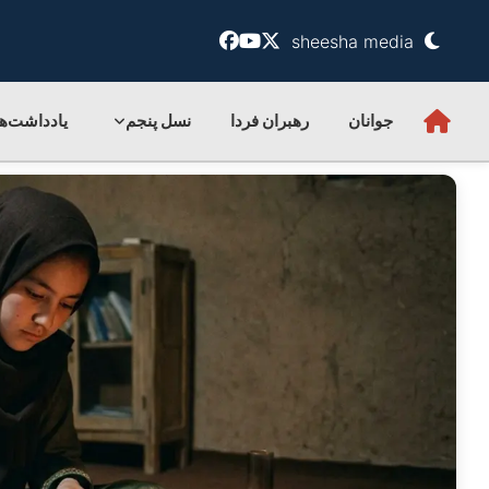
sheesha media
جوانان
رهبران فردا
نسل پنجم
یادداشت‌ها