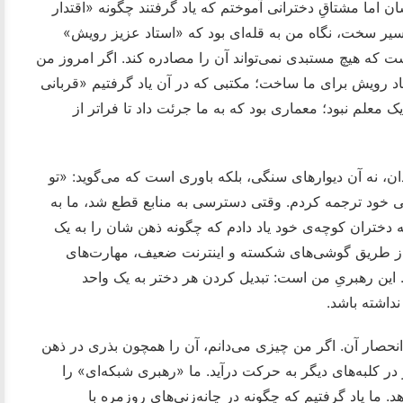
 اما مشتاقِ دخترانی آموختم که یاد گرفتند چگونه «اقتدار
مسیر سخت، نگاه من به قله‌ای بود که «استاد عزیز رویش»
ست که هیچ مستبدی نمی‌تواند آن را مصادره کند. اگر امروز من
د رویش برای ما ساخت؛ مکتبی که در آن یاد گرفتیم «قربانی
 معلم نبود؛ معماری بود که به ما جرئت داد تا فراتر از
، نه آن دیوارهای سنگی، بلکه باوری است که می‌گوید: «تو
دگی‌ خود ترجمه کردم. وقتی دسترسی به منابع قطع شد، ما به
Self-E) روی آوردیم. من به دختران کوچه‌ی خود یاد دادم که چگونه ذهن شان را به یک
گونه از طریق گوشی‌های شکسته و اینترنت ضعیف، مهارت‌های
این رهبریِ من است: تبدیل کردن هر دختر به یک واحد
داشته باشد.
نحصار آن. اگر من چیزی می‌دانم، آن را همچون بذری در ذهن
در کلبه‌های دیگر به حرکت درآید. ما «رهبری شبکه‌ای» را
د. ما یاد گرفتیم که چگونه در چانه‌زنی‌های روزمره با