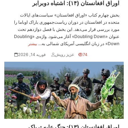
اوراق افغانستان (۱۴): اشتباه دوبرابر
بخش چهارم کتاب «اوراق افغانستان» سیاست‌های ایالات
متحده در افغانستان در دوران ریاست‌جمهوری باراک اوباما را
مورد بررسی قرار می‌دهد. این بخش با فصل دوازدهم تحت
عنوان «Doubling Down» آغاز می‌شود. واژه‌ی «Doubling
Down» در زبان انگلیسی آمریکای شمالی به…
بیشتر
74
عزیز رویش
فوریه 14, 2026
اوراق افغانستان (۱۳): جنگ علیه تریاک