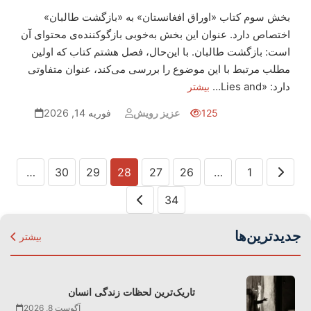
بخش سوم کتاب «اوراق افغانستان» به «بازگشت طالبان»
اختصاص دارد. عنوان این بخش به‌خوبی بازگوکننده‌ی محتوای آن
است: بازگشت طالبان. با این‌حال، فصل هشتم کتاب که اولین
مطلب مرتبط با این موضوع را بررسی می‌کند، عنوان متفاوتی
دارد: «Lies and…
بیشتر
125
عزیز رویش
فوریه 14, 2026
Posts
…
30
29
28
27
26
…
1
pagination
34
جدیدترین‌ها
بیشتر
تاریک‌ترین لحظات زندگی انسان
آگوست 8, 2026