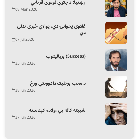
رښتیا؛ د جګړې لومړی قرباني
08 Mar 2026
غلاوې پخوانۍ دي، یوازې څېرې بدلې
دي
07 Jul 2026
بریالیتوب (Success)
25 Jun 2026
د محب برخلیک ټاکوونکې ورځ
28 Jun 2026
شپیته کاله بې اولاده کېناسته
27 Jun 2026