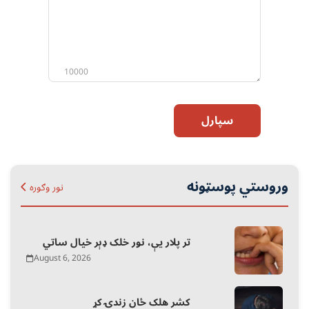
نظر
10000
سپارل
وروستي پوسټونه
نور وګوره
تر پلار یې، نور خلک ډېر خیال ساتي
August 6, 2026
کشر هلک ځان زندۍ کړ