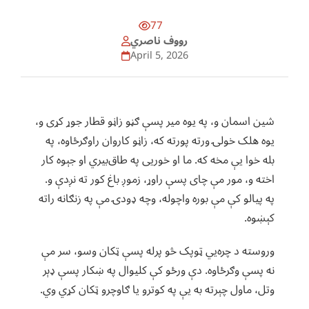
77
رووف ناصري
April 5, 2026
شین اسمان و، په یوه میر پسې ګڼو زاڼو قطار جوړ کړی و،
یوه هلک خولۍ ورته پورته که، زاڼو کاروان راوګرځاوه، په
بله خوا یې مخه که. ما او خوریی په طاق‌بیري او جېوه کار
اخته و، مور مې چای پسې راوړ، زموږ باغ کور ته نږدې و.
په پیالو کې مې بوره واچوله، وچه ډودۍ مې په زنګانه راته
کېښوه.
وروسته د چره‌یي ټوپک څو پرله‌ پسې ټکان وسو، سر مې
نه پسې وګرځاوه. دې ورځو کې کلیوال په ښکار پسې ډېر
وتل، ماول چېرته به یې په کوترو یا ګاوچرو ټکان کړي وي.