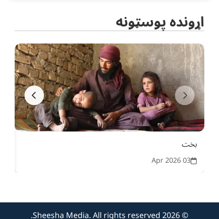
اړونده پوسټونه
بخت
اوو
26
03 Apr 2026
© 2026 Sheesha Media. All rights reserved.