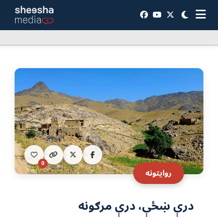
0
روایتونه
درې ښځې، درې مرګونه