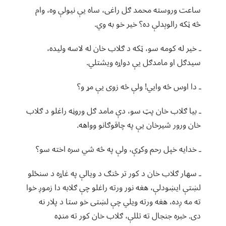
ساعت وروسته محمد ګل راغی، ساه یې نیولې وه، وام
څه ټکه رالوېدلې ده؟ خیر خو به وي.
ـ خیر له کومه سو، ټکه د ګلاب خان له لاسه ولیده،
سیدګل او مامدګل یې دواړه ویشتلي.
ـ دا اوس څه وایي! ولې څه زوی یې مړ و؟
ـ بیا ګلاب خان پټ سو، دې مامد ګل وروڼه راغلو د ګلاب
خان ورور شیرخان یې په چاقوګانو وواهه.
ـ خدایه خپل رحم وکړې، ولې په څه شي سره اخته سو؟
ـ سهار ګلاب خان د کور تر څنګ د ویالې په غاړه د سنځلو
لښتې ایښودلې، هغه نور ورته راغلو چې ګلابه دا زموږ خوا
ته مه ږده، هغه ورته ویلي چې لښتی خو ستا د پلار نه
دی. خبره جنجال ته تللې، ګلاب خان کور ته منډه