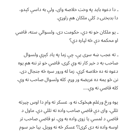
ـ دا دعوه باید په وخت خلاصه وای، ولې به داسې کېدو،
دا بدبختۍ د کلي ملکان هم راوړي.
ـ یو ملکان خو نه دي، حکومت دی، ولسوالي سته، قاضي
او محکمه دې څه لپاره دي؟
ـ ته عجب ښه سړی یې، چې زما په یاد کېږي ولسوال
صاحب به د خیر کار نه وي کړی، قاضي خو تر ننه هم یوه
دعوه نه ده خلاصه کړې، زما له ورور سره څه جنجال دی،
نن څو یمه ده عریضه ور وړم. کله ولسوال صاحب نه وي،
کله قاضي نه وي….
یوه ورځ ورغلم هېڅوک نه و، عسکر ته وام دا اوس چیرته
تللي، وای دې قاضي صاحب واده ته تللي دي. ماول د
قاضي د لمسي یا زوی واده به وي، نو قاضي صاحب تر
اوسه واده نه دی کړی!؟ عسکر څه نه وویل. بیا خبر سوم