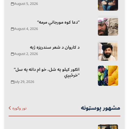
August 5, 2026
“دعا کوه مورجانې مرمه”
August 4, 2026
د کاروان د شعر سندریزه ژبه
August 2, 2026
“انګور کیلو په شل، خو ام دانه په سل
خرڅېږي”
July 29, 2026
مشهور پوسټونه
نور وګوره