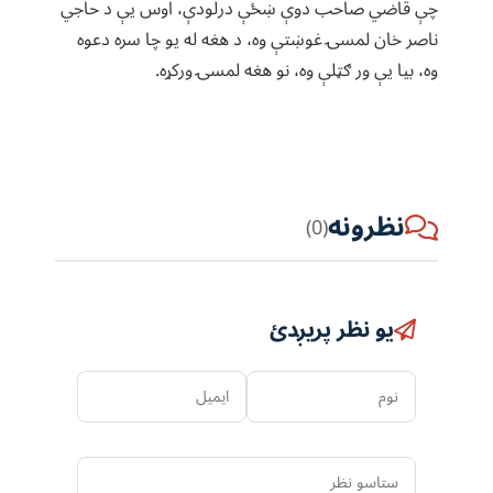
چې قاضي صاحب دوې ښځې درلودې، اوس یې د حاجي
ناصر خان لمسۍ غوښتې وه، د هغه له یو چا سره دعوه
وه، بیا یې ور ګټلې وه، نو هغه لمسۍ ورکړه.
نظرونه
(0)
یو نظر پریږدئ
نوم
ایمیل
ستاسو