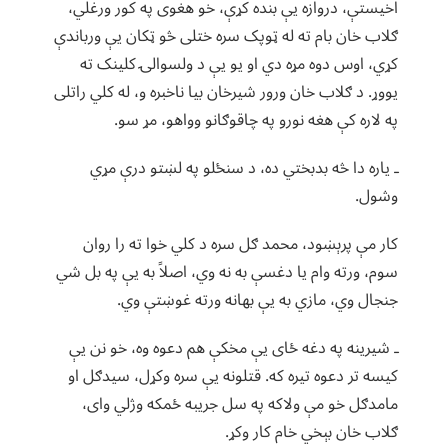
اخیستې، دروازه یې بنده کړې، خو هغوی په کور ورغلي،
ګلاب خان بام ته له ټوپک سره ختلی څو ټکان یې ورباندې
کړي، اوس دوه مړه دي او یو یې د ولسوالۍ کلینک ته
یووړ. د ګلاب خان ورور شیرخان بیا ناخبره و، له کلي راتلی
په لاره کې هغه نورو په چاقوګانو وواهو، مړ سو.
ـ یاره دا څه بدبختي ده، د سنځلو په لښتو درې مړي
وشول.
کار مې پرېښود، محمد ګل سره د کلي خوا ته را روان
سوم، ورته وام یا دغسې به نه وي، اصلاً به یې په بل شي
جنجال وي، مازي به یې بهانه ورته غوښتې وي.
ـ شیرینه په دغه ځای یې مخکې هم دعوه وه، خو نن یې
کیسه تر دعوه تیره که. قتلونه یې سره وکړل، سیدګل او
مامدګل خو مې ولاکه په سل جریبه ځمکه وژلي وای،
ګلاب خان بېخي خام کار وکړ.