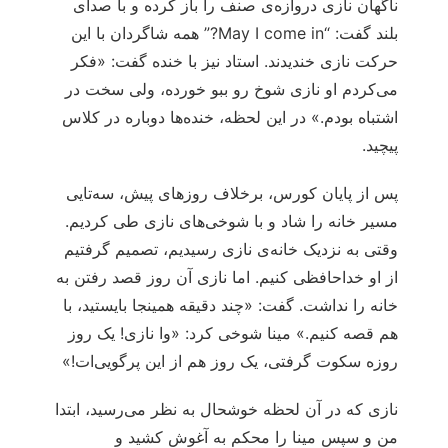
ناگهان نازی دروازه‌ی صنف را باز کرده و با صدای
بلند گفت: “May I come in?” همه شاگردان با این
حرکت نازی خندیدند. استاد نیز با خنده گفت: «فکر
می‌کردم او نازی شوخ رو ببو خورده، ولی سخت در
اشتباه بودم.» در این لحظه، خنده‌ها دوباره در کلاس
پیچید.
پس از پایان کورس، برخلاف روزهای پیش، سه‌تایی
مسیر خانه را شاد و با شوخی‌های نازی طی کردیم.
وقتی به نزدیک خانه‌ی نازی رسیدیم، تصمیم گرفتیم
از او خداحافظی کنیم. اما نازی آن روز قصد رفتن به
خانه را نداشت. گفت: «چند دقیقه همینجا بایستید، با
هم قصه کنیم.» مینا شوخی کرد: «وا نازی! یک روز
روزه سکوت گرفتی، یک روز هم از این پرگویی‌ات!»
نازی که در آن لحظه خوشحال به نظر می‌رسید، ابتدا
من و سپس مینا را محکم به آغوش کشید و