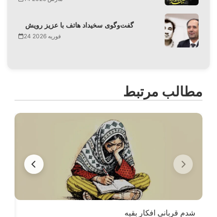
گفت‌وگوی سخیداد هاتف با عزیز رویش
24 فوریه 2026
مطالب مرتبط
شدم قربانیِ افکارِ بقیه
زن