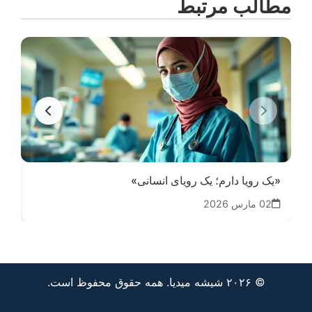
مطالب مرتبط
«یک رویا دارم؛ یک رویای انسانی»
سا
02 مارس 2026
14
© ۲۰۲۶ شیشه میدیا. همه حقوق محفوظ است.