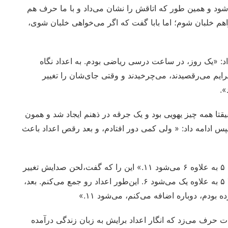
د و همین طور که اتاقش را نشان می‌داد و با ما حرف هم
اهم خلبان شوم؛ اما بابا گفت که اگر می‌خواهی خلبان شوی،
اد: «یک روز، در ساعت درسی ریاضی بودم. به اعداد نگاه
ایم می‌رقصیدند، می‌چرخیدند و وقتی جای‌شان را تغییر
».
ا همه چیز یهویی بود و یک جرقه در ذهنم ایجاد شد و همون
 ادامه داد: « ولی کمی دور افتادم، و بعد رقص اعداد باعث
اگنیس می‌گوید: «اولین چیزی که در ذهنم آمد این فرمول بود: ۵ به علاوه ۶ می‌شود ۱۱.» این را که گفت،لحن صدایش تغییر
کرد: «من موقع محاسبه همیشه اعداد رو به پنج می‌آورم. مثلا ۵ به علاوه یک می‌شود ۶. این‌طور اعداد رو جمع می‌کنم. بعد،
 حرف می‌زد که انگار اعداد برایش به زبان زندگی درآمده