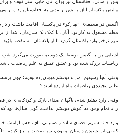
پس از مدتی، افغانستان نیز برای آنان جایی امنی نبوده و برا
پولیس پاکستان آنان را پس از مدتی به افغانستان رد مرز می‌ک
اگنیس در منطقه‌ی «بهارکو» در پاکستان اقامت داشت و در ی
معلم مشغول به کار بود. آنان، با کمک یک سازمان، ابتدا از 
مرز ترخم وارد پاکستان گردید تا از پاکستان، به مقصد بلژیک
آشنایی من با اگنیس توسط یک دوستم صورت می‌گیرد. شبِ موعو
ریاضیات بزرگ شده بود و عشق عمیق به علم ریاضیات داشت،
وقتی آنجا رسیدیم، من و دوستم هیجان‌زده بودیم؛ چون پرسشی 
عالم پیچیده‌ی ریاضیات پناه آورده است؟
وقتی وارد دهلیز شدم، ناگهان صدای نازک و کودکانه‌ای در ف
را با تمام وجود به آغوش دوستم انداخت. گویی سال‌ها بود که
وارد خانه شدیم. فضای ساده و صمیمی اتاق، حس آرامش خا
که بی‌تاب شنیدن داستان او بودم، سرِ صحبت را باز کردم: «ا