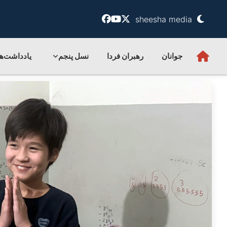
sheesha media
جوانان
رهبران فردا
نسل پنجم
یادداشت‌ها