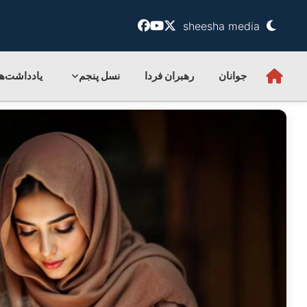
sheesha media
جوانان
رهبران فردا
نسل پنجم
یادداشت‌ها