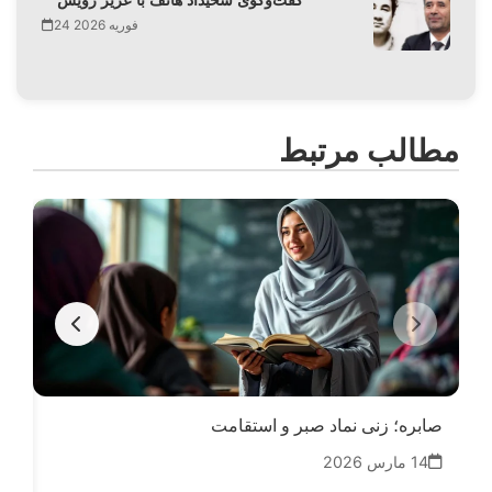
24 فوریه 2026
مطالب مرتبط
صابره؛ زنی نماد صبر و استقامت
سکو
14 مارس 2026
24