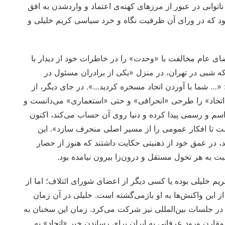
توانی در عبور از مرزهای کهنه‌ی اعتماد و واردشدن به افق
 که در ورای آن ظرفیت نگاه و خرد سیاسی کریم خلیلی و
ای عام مخالفت با «وحدت» را در خاطرات خود از دیدار با
که شبی در تهران، در منزل «یکی از برادران مسئول در
 «… شما با آوردن اتحاد مسخره کردید…». در جای دیگر، از
اتحاد» را طرحی «انحرافی» و حتی «استعماری» می‌دانست و
م و رسمی پیدا کرده و دنیا روی آن حساب می‌کند، اکنون
ست تا افکار عمومی را از مسیر اصلی منحرف سازد». این
، در عمق خود از ذهنیتی حکایت داشتند که هنوز از حصار
 به هر تحول مستقل و درون‌زا بیرون نیامده بود.
م خلیلی بوده یا کسی دیگر از اعضای شورای ائتلاف؛ اما از
ز این واکنش‌ها به او بازمی‌گشته است. خلیلی در آن زمان
در جلسات بین‌المللی نیز شرکت می‌کرد. زمان این سخنان به
ل ۱۳۶۷ و اوایل ۱۳۶۸ اشاره دارد که مقارن ورود عرفانی به ایران برای رساندن خبر «اتحاد» به