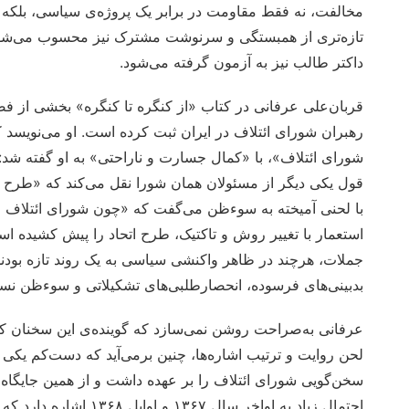
مخالفت، نه فقط مقاومت در برابر یک پروژه‌ی سیاسی، بلکه نا
تازه‌تری از همبستگی و سرنوشت مشترک نیز محسوب می‌شود
داکتر طالب نیز به آزمون گرفته می‌شود.
قربان‌علی عرفانی در کتاب «از کنگره تا کنگره» بخشی از فض
رهبران شورای ائتلاف در ایران ثبت کرده است. او می‌نویسد 
شورای ائتلاف»، با «کمال جسارت و ناراحتی» به او گفته شد:
قول یکی دیگر از مسئولان همان شورا نقل می‌کند که «طرح 
با لحنی آمیخته به سوءظن می‌گفت که «چون شورای ائتلاف اس
استعمار با تغییر روش و تاکتیک، طرح اتحاد را پیش کشیده ا
جملات، هرچند در ظاهر واکنشی سیاسی به یک روند تازه بودند
بدبینی‌های فرسوده، انحصارطلبی‌های تشکیلاتی و سوءظن نسبت
عرفانی به‌صراحت روشن نمی‌سازد که گوینده‌ی این سخنان کری
لحن روایت و ترتیب اشاره‌ها، چنین برمی‌آید که دست‌کم یکی ا
سخن‌گویی شورای ائتلاف را بر عهده داشت و از همین جایگاه 
احتمال زیاد به اواخر سا