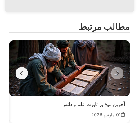
مطالب مرتبط
آخرین میخ بر تابوت علم و دانش
قس
01 مارس 2026
01