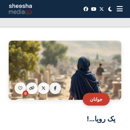
0
جوانان
یک رویا…!