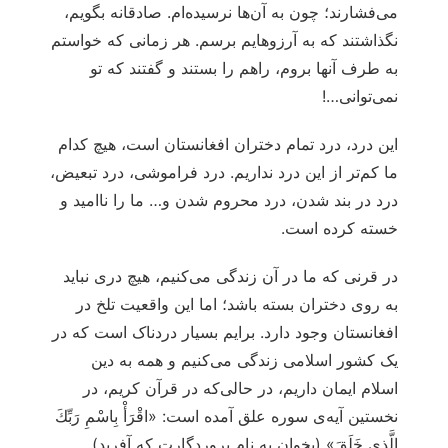
می‌فشارند؛ چون به آن‌ها نرسیده‌ام. صادقانه بگویم،
نگذاشتند که به آرزوهایم برسم. هر زمانی که خواستم
به طرف آنها بروم، راهم را بستند و گفتند که تو
نمی‌توانی…!
این درد، درد تمام دختران افغانستان است، هیچ کدام
ما کم‌تر از این درد نداریم. درد فراموشی، درد تبعیض،
درد در بند شدن، درد محروم شدن و… ما را ناامید و
خسته کرده است.
در قرنی که ما در آن زندگی می‌کنیم، هیچ دری نباید
به روی دختران بسته باشد؛ اما این واقعیت تلخ در
افغانستان وجود دارد. برایم بسیار دردناک است که در
یک کشور اسلامی زندگی می‌کنیم و همه به دین
اسلام ایمان داریم، در حالی‌که در قرآن کریم، در
نخستین آیه‌ی سوره علق آمده است: «اقْرَأْ بِاسْمِ رَبِّكَ
الَّذِي خَلَقَ» (بخوان به نام پروردگارت که آفرید)