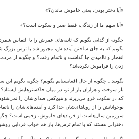
«آیا دختر بودن، یعنی خاموش ماندن؟»
«آیا سهم ما از زندگی، فقط صبر و سکوت است؟»
چگونه از گدایی بگویم که ثانیه‌های عمرش را با التماس شمر
بگویم که به جای ساختن آینده‌اش، مجبور شد با ترس بزرگ شو
انفجار و ناامیدی جا گذاشت و ناتمام رفت؟ و چگونه از مردم
زدن را فراموش نکرده‌اند؟
بگویید… چگونه از حال افغانستانم بگویم؟ چگونه بگویم این
بار سوخت و هزاران بار از نو، در میان خاکسترهایش ایستاد
که در سکوت فرو می‌ریزند و هیچ‌کس صدای‌شان را نمی‌شنود؟
نوجوانانش را از رویاهای‌شان جدا کرد و آینده‌های‌شان را نات
سرزمین سال‌هاست از فریادهای خاموش، زخمی است؟ چگونه بگ
دخترانی هستند که با تمام ترس‌ها، باز هم خواب فردایی روشن 
اگر از حال سرزمینم بگویم، از این خاک خون‌آلود، آیا می‌توان