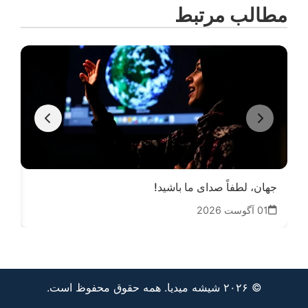
مطالب مرتبط
جهان، لطفاً صدای ما باشید!
زنا
01 آگوست 2026
14
© ۲۰۲۶ شیشه میدیا. همه حقوق محفوظ است.