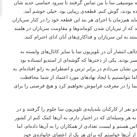
 ساعت ۸:۳۰ صبح. اعضای گروه موسیقی سا با من تماس گرفتند تا سرود حماسی جدید شان
ده بودند، گوش کنم. قطعه‌ی زیبایی بود. خیلی خوشم آمد.
اید هم‌زمان با اجرای هر بند این قطعه خود را در کنار سربازان
 که از تیرباران شدن کوماندوها و مقاومت سربازان در هلمند
تند به این سربازان و فداکاری‌های آنان ادای احترام کنند.
ف انتشار آن در تلویزیون سا یا سایر کانال‌های وابسته به
 بودند. یکی از دخترها که گوشه‌ای از استدیو ایستاده بود
ن نشان می‌دادم در برابر ترس و اضطرابم به زانو افتاده‌ام. به
ما نتوانستیم با ایجاد نهادهای مورد اعتماد از شما محافظت
 شما را در معرفت فراموش نخواهیم کرد و هیچ فرصتی را برای
نفر از کارکنان بلندپایه‌ی تلویزیون سا جلوم را گرفتند و در
ه هر وسیله‌ای که در اختیار دارم، به آن‌ها کمک کنم از کشور
ن به آن‌ها گفتم که با موسسه‌ی «NED» در تماس هستم و لیست تعدادی از همکاران را به آن‌ها داده‌ام، اما
ن از آن‌ها خواستم که برای هر یک از اعضای خانواده‌ی خود