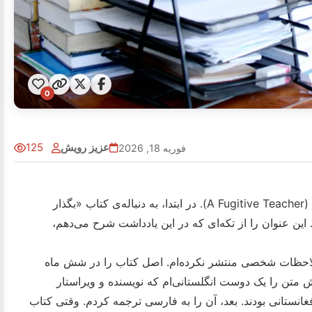
0
عزیز رویش
125
فوریه 18, 2026
عنوان کتابی که منتشر نکرده‌ام، «معلم فراری» است (A Fugitive Teacher). در ابتدا، به دنباله‌ی کتاب «بگذار
این عنوان را از تکه‌ای که در این یادداشت شرح می‌دهم،
 ملاحظات شخصی منتشر نکرده‌ام. اصل کتاب را در شش ماه
یش متن را یک دوست انگلستانی‌ام که نویسنده و ویراستار
انستانی بودند. بعد، آن را به فارسی ترجمه کردم. وقتی کتاب