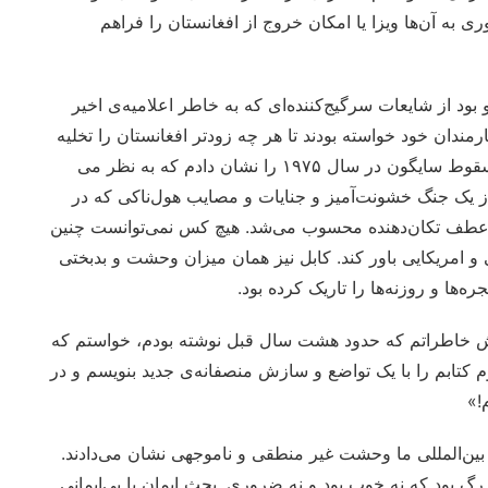
 به آن‌ها ویزا یا امکان خروج از افغانستان را فراهم
و بود از شایعات سرگیج‌کننده‌ای که به خاطر اعلامیه‌ی اخیر
ارمندان خود خواسته بودند تا هر چه زودتر افغانستان را تخلیه
کنند. در گفت‌وگو با برخی از همکارانم در مکتب، ویدیویی از سقوط سایگون در سال ۱۹۷۵ را نشان دادم که به نظر می
 یک جنگ خشونت‌آمیز و جنایات و مصایب هول‌ناکی که در
ه عطف تکان‌دهنده محسوب می‌شد. هیچ کس نمی‌توانست چنین
و امریکایی باور کند. کابل نیز همان میزان وحشت و بدبختی
ه‌ها و روزنه‌ها را تاریک کرده بود.
 بخش خاطراتم که حدود هشت سال قبل نوشته بودم، خواستم که
م کتابم را با یک تواضع و سازش منصفانه‌ی جدید بنویسم و در
!»
 بین‌المللی ما وحشت غیر منطقی و ناموجهی نشان می‌دادند.
رگ بود که نه خوب بود و نه ضروری. بحث ایمان یا بی‌ایمانی