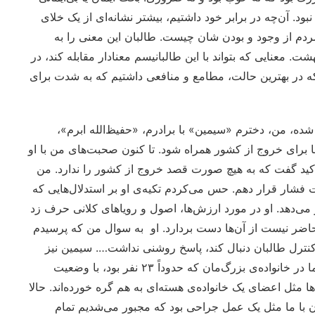
ود. آن‌چه در برابر خود داشتیم، بیشتر نشانه‌ای از یک خلای
مردم از وجود و بودن شان چیست. طالبان این معنی را به
ت. معنایی که بتواند با این طالبانیسم معنادار مقابله کند، در
 که در بهترین حالت، مطامع و منافعی داشتیم که به شدت برای
یش تعیین شده، من، دخترم «سیمین» با برادرم، «حفیظ‌الله ابرم»،
ما برای خروج از کشور همراه شود. تا کنون صحبت‌های من با او
ا تأکید گفت که به هیچ صورت قصد خروج از کشور را ندارد. من
ت فشار قرار دهم. حس می‌کردم تکیه‌ی او بر استدلال‌هایی که
 می‌دهد. او در مورد ارزش‌ها، اصول و رویاهای کلانی حرف زد
حاضر نیست از آن‌ها دست بردارد. او به سوال من که پرسیدم
کنترل طالبان دنبال کند، پاسخ روشنی نداشت…. سیمین نیز
آزرده و ناامید بود. او احساس می کرد که با موضع عمویش، ما در خانواده‌ی بزرگ‌مان که حدوداً ۲۳ نفر بود، با وضعیت
ها مثل اعضای یک خانواده‌ی هسته‌ای به هم گره خورده‌اند. حالا
ن با ما مثل یک عمل جراحی بود که مجبور می‌شدیم تمام