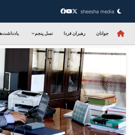
sheesha media
جوانان
رهبران فردا
نسل پنجم
یادداشت‌ها