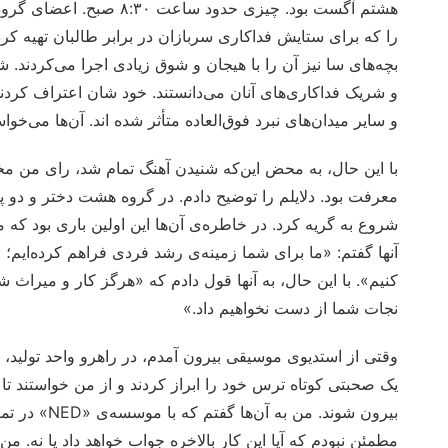
هشتم آگست بود. چیزی حدود
را که برای ستایش فداکاری سربازان در برابر طالبان تهیه کر
بچه‌های سا نیز آن را با هیجان و شوق زیادی اجرا می‌کردند. ش
و شریک فداکاری‌های آنان می‌دانستند. خود شان اعتراف کردند
و سایر میدان‌های نبرد فوق‌العاده متأثر شده اند. آن‌ها می‌خواس
با این حال، به محض این‌که شنیدن آهنگ تمام شد، رای من مخال
معرفت بود. دلایلم را توضیح دادم. در گروه هشت دختر و دو پسر
شروع به گریه کرد. در خاطره‌ی آن‌ها این اولین باری بود که م
آنها گفتم: «ما برای شما زمینه‌ی رشد فردی فراهم کرده‌ایم؛ ا
کنیم». با این حال، به آنها قول دادم که «هرگز کار و میراث
نجات شما از دست نخواهیم داد.»
وقتی از استدیوی موسیقی بیرون آمدم، در راهرو واحد تولید، دو 
یک صحبتی کوتاه ترس خود را ابراز کردند و از من خواستند تا ب
بیرون شوند. م
مطمئن نبودم که آیا این کار بالاخره جواب خواهد داد یا نه. م