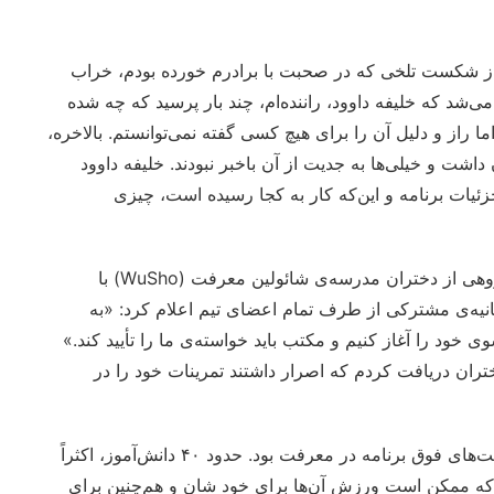
صابم از شکست تلخی که در صحبت با برادرم خورده بودم، خراب
ی‌شد که خلیفه داوود، راننده‌ام، چند بار پرسید که چه شده
راز و دلیل آن را برای هیچ کسی گفته نمی‌توانستم. بالاخره،
شت و خیلی‌ها به جدیت از آن باخبر نبودند. خلیفه داوود
یات برنامه و این‌که کار به کجا رسیده است، چیزی
وقتی وارد دفترم شدم، هنوز نفس راحتی نکشیده بودم که گروهی از دختران مدرسه‌ی شائولین معرفت (WuSho) با
نیه‌ی مشترکی از طرف تمام اعضای تیم اعلام کرد: «به
 خود را آغاز کنیم و مکتب باید خواسته‌ی ما را تأیید کند.»
ران دریافت کردم که اصرار داشتند تمرینات خود را در
مدرسه‌ی شائولین معرفت (WuSho) یکی از موفق‌ترین فعالیت‌های فوق برنامه در معرفت بود. حدود ۴۰ دانش‌آموز، اکثراً
که ممکن است ورزش آن‌ها برای خود شان و هم‌چنین برای