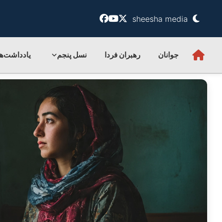
sheesha media
جوانان
رهبران فردا
نسل پنجم
یادداشت‌ها