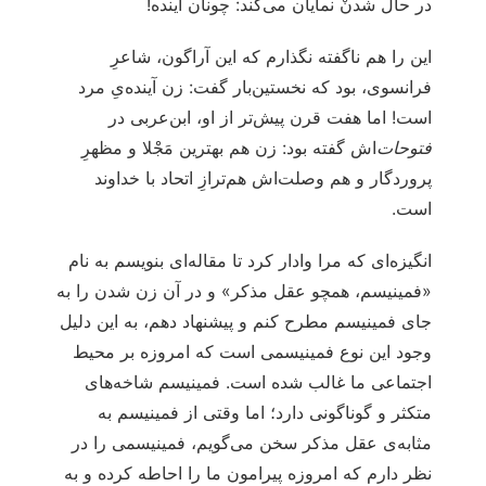
در حال شدنْ نمایان می‌کند: چونان آینده!
این را هم ناگفته نگذارم که این آراگون، شاعرِ
فرانسوی، بود که نخستین‌بار گفت: زن آینده‌یِ مرد
است! اما هفت قرن پیش‌تر از او، ابن‌عربی در
فتوحات
‌اش گفته بود: زن هم بهترین مَجْلا و مظهرِ
پروردگار و هم وصلت‌اش هم‌ترازِ اتحاد با خداوند
است.
انگیزه‌ای که مرا وادار کرد تا مقاله‌ای بنویسم به نام
«فمینیسم، همچو عقل مذکر» و در آن‌ زن شدن را به
جای فمینیسم مطرح کنم و پیشنهاد دهم، به این دلیل
وجود این نوع فمینیسمی است که امروزه بر محیط
اجتماعی ما غالب شده است. فمینیسم شاخه‌های
متکثر و گوناگونی دارد؛ اما وقتی از فمینیسم به
مثابه‌ی عقل مذکر سخن می‌گویم، فمینیسمی را در
نظر دارم که امروزه پیرامون ما را احاطه کرده و به