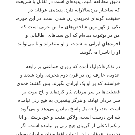
دقیق مطالعه کنیم، پدیده‌ای است در تقابل با شریعت
که ساختار مردسالارانه دارد. پدیده‌ی عرفان در
حقیقت گونه‌ای تجربه‌یِ زن شدن است. در این حوزه،
یکی از کهن‌ترین شاخص‌های ما ابن عربی است که
من در یوتیوب دیده‌ام که این سیدهای طالبانی و
آخوندهایِ ایرانی به شدت از او متنفراند و تا می‌توانند
او را ناسزا می‌گویند.
در تذکرة‌الاولیاء آمده که روزی جماعتی بر رابعه
عدویه، عارف زن در قرن دوم هجری، وارد شدند و
خواستند که بر او یک ایرادی بگیرند. پس گفتند: همه‌ی
فضیلت‌ها بر سر مردان نثار کرده‌‌اند و تاج نبوت بر
سر مردان نهادند و هرگز پیغمبری به هیچ زنی نیامده
است. بعد، رابعه یک پاسخ بنیادین می‌دهد و می‌گوید
بله این درست است، ولاکن منیت و خودپرستی و انا
ربکم الاعلی از گریبان هیچ زنی بر نیامده است. اگر
تجربه‌ی عرفان را در ادبیات افغانستان و ایران به‌طور