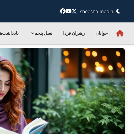
sheesha media
جوانان
رهبران فردا
نسل پنجم
یادداشت‌ها