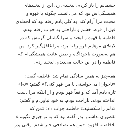
چشمانم را باز کردم، لبخندی زد. این از لبخندهای
همیشگی‌اش بود که می‌دانست چگونه با قهوه و
محبت مرا آرام کند. به کلی یادم رفته بود که لحظه‌ی
قبل از فرط خشم و ناراحتی به خواب رفته بودم.
فاطمه با قهوه و لبخند و سرانگشتان گرمش که در
لابه‌لای موهایم فرو رفته بود، مرا غافل‌گیر کرد. من
هم به‌صورت ناخودآگاه و طبق عادت همیشگی‌ام که
فاطمه را در این حالت می‌دیدم، لبخند زدم.
همه‌چیز به همین سادگی تمام شد. فاطمه گفت:
«ناجوان! می‌خواستی با من قهر کنی؟» گفتم: «نه!»
تازه یادم آمد که واقعاً قهر بودم و از اینکه مرا دست
انداخته بودند، ناراحت بودم. به خود نیاوردم و گفتم:
«دلم را شکستید.» فاطمه جواب داد: «من که
تقصیری نداشتم. پدر گفته بود که به تو چیزی نگویم.»
بلافاصله افزود: «من هم تصادفی خبر شدم. وقتی پدر