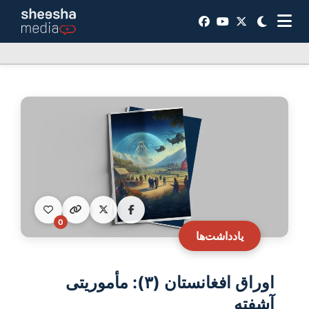
0
یادداشت‌ها
اوراق افغانستان (۳): مأموریتی
آشفته