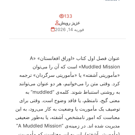
133
عزیز رویش
فوریه 14, 2026
عنوان فصل اول کتاب «اوراق افغانستان» «A
Muddled Mission» است که آن را می‌توان
«مأموریتی آشفته» یا «مأموریتی سرگردان» ترجمه
کرد. وقتی متن را می‌خوانیم، هر دو عنوان می‌توانند
به روشنی استنباط شوند. کلمه‌ی “muddled” به
معنی گیج، نامنظم، یا فاقد وضوح است. وقتی برای
توصیف یک مأموریت یا وضعیت به کار می‌رود، به این
معناست که امور نامشخص، آشفته، یا به‌طور ضعیفی
مدیریت شده‌ اند. در زمینه‌ی “A Muddled Mission”
(مأموریتی آشفته)، این به این معناست که مأموریت