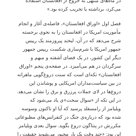
در ماه‌های منتهی به خروج از افغانستان استفاده
می‌کرد، برداشته یا تخریب کرده بود.»
فصل اول «اوراق افغانستان»، فاصله‌ی آغاز و انجام
مأموریت امریکا در افغانستان را به نحوی برجسته
شرح می‌دهد که در آن، لبخند پیروزمند یک رییس
جمهور امریکا با شرم‌ساری شکست رییس جمهور
دیگر این کشور، در یک فضای آشفته و مبهم و
سرگردان در هم می‌آمیزد. در صفحه‌ی پنجم «اوراق
افغانستان» تکه‌ای است که سنت دروغ‌گویی ماهرانه
در بین سیاست‌مداران امریکایی و پوشاندن این
دروغ‌ها در لای جملات پرزرق و برق را نشان می‌دهد.
در این تکه از «سوال سخت»ی یاد می‌شود که
ویلیامز از رامسفلد پرسید که آیا او تاکنون وسوسه
شده بود که درباره‌ی جنگ در کنفرانس‌های مطبوعاتی
مکررش در پنتاگون دروغ بگوید. سوال بعدی ویلیامز
این بود: «چند وقت یک بار مجبور می‌شوید حقیقت را