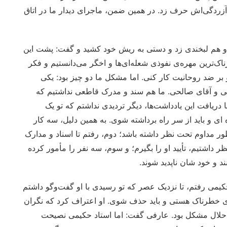
 و آزردگی‌اش حرف زد. در همین ضمن، ماجرای دیدار ما در اتاق
. او هم لبخندی زد و دستی به ریش خود کشید و گفت: پشت این
ک‌ترین مهره‌ی نفوذی شعله‌ای‌ها و اخگر می‌دانستیم و فکر
بر ضد روحانیت کار کنی. اما مشکل ما دو چیز بود: یکی
یی و آقای صالحی. ما هم سند و مدرک قاطعی نداشتیم که
با دریافت این یادداشت‌ها، دیگر تردیدی نداشتم که تو یک
 و باید از سر راه برداشته شوی. به همین دلیل، سه کار
ور مداوم تحت نظر داشته باشد؛ دوم، رفتم تا اسناد و مدارک
ر داشتیم، تأیید او را بگیرم؛ و سوم، سه نفر را مأمور کرده
د و خود شان ناپدید شوند.
کیمی رفتم، تا نزدیک عصر که تو رسیدی با او گفت‌وگو داشتم
‌ی خطرناک هستی و باید حذف شوی. او اعتراف کرد که نگران
م حلال مشکل بود. عارفی گفت: اما استاد حکیمی نصیحت