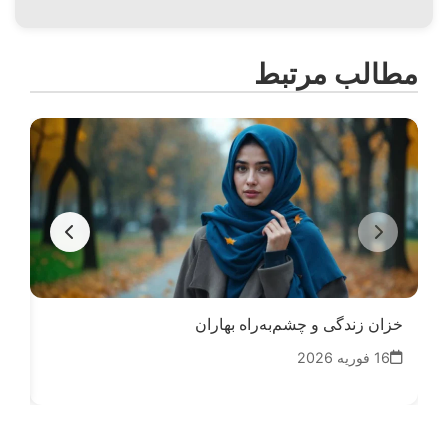
مطالب مرتبط
خزان زندگی و چشم‌به‌راه بهاران
قلم
16 فوریه 2026
22