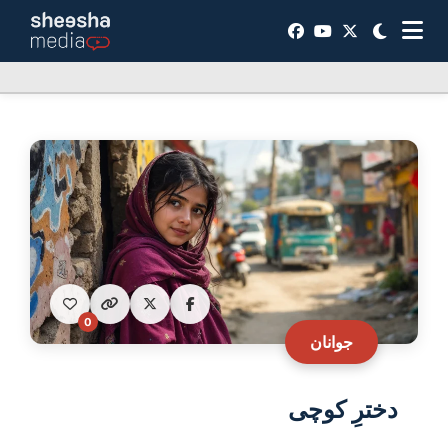
0
جوانان
دخترِ کوچی