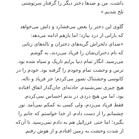
داشت، من و صدها دختر دیگر را گرفتار سرنوشتی
تلخ شدیم.»
گلوی این دختر را بغض می‌فشارد و دلش می‌خواهد
که بارانی از درد ببارد؛ اما بازهم ادامه می‌دهد:
«صدای دلخراش گریه‌های دختران و ناله‌های زنانی
که نام دختران‌شان را فریاد می‌زدند، به گوشم
می‌رسید. انگار تمام دنیا برایم تاریک و سیاه شده بود.
ترس و وحشت تمام وجودم را گرفته بود. خودم را در
کابوسی وحشتناک تصور می‌کردم؛ جز فریاد و ناله،
هیچ چیزی نمی‌شنیدم. حادثه‌ای جان‌گداز اتفاق افتاده
بود، اما من هیچ دردی در بدنم احساس نمی‌کردم.
فقط فریاد می‌زدم، ولی کسی به کمکم نمی‌آمد. نور
چشمانم را از دست دادم. از خدا خواستم که جانم را
بگیرد؛ اما حتی عزرائیل هم به دادم نمی‌رسید. تا آن‌که
از شدت وحشت به زمین افتادم و از هوش رفتم.