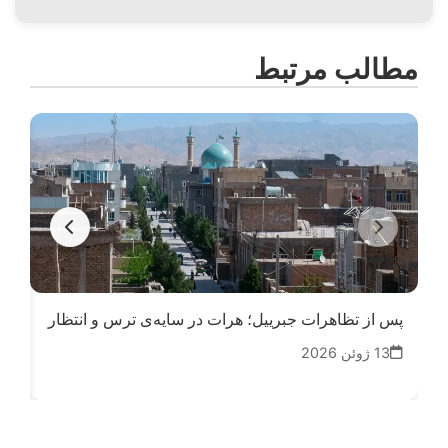
مطالب مرتبط
پس از تظاهرات جبرییل؛ هرات در سایه‌ی ترس و انتظار
فوت
افغ
13 ژوئن 2026
29