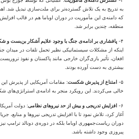
۳-
گسترش دامنه‌ی مأموریت
: عملیاتی که توسط جورج بوش ب
به تدریج به یک تلاش گسترده‌تر برای ملت‌سازی تبدیل شد. اهدا
که دامنه‌ی این مأموریت در دوران اوباما هم در قالب افزای
منطقه، چندین برابر شد.
۴-
پافشاری بر ادامه‌ی جنگ با وجود علایم آشکار بن‌بست و 
اینکه از مشکلات سیستماتیکی نظیر تحمل تلفات در میدان جن
افغان، تأثیر بازی‌گران خارجی مانند پاکستان و نفوذ تروریس
بیشتری به دست آورده بودند.
۵-
امتناع از پذیرش شکست
: مقامات آمریکایی از پذیرش این
خالی می‌کردند. این رویکرد منجر به ادامه‌ی استراتژی‌های ش
۶-
افزایش تدریجی و بیش از حد نیروهای نظامی
: دولت آمریکا
آغاز کرد، تلاش نمود تا با افزایش تدریجی نیروها و منابع، جریا
دوران ریاست‌جمهوری اوباما بلکه در دوره‌ی دونالد ترامپ نیز 
پیروزی وجود داشته باشد.