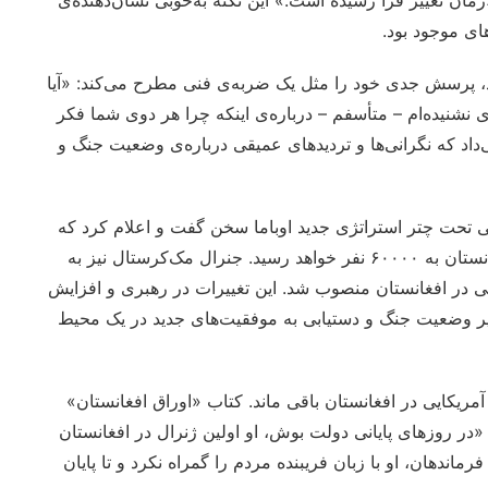
مان تغییر فرا رسیده است.» این نکته به‌خوبی نشان‌دهنده‌ی
ای موجود بود.
ود، پرسش جدی خود را مثل یک ضربه‌ی فنی مطرح می‌کند: «آیا
نشنیده‌ام – متأسفم – درباره‌ی اینکه چرا هر دوی شما فکر
می‌داد که نگرانی‌ها و تردیدهای عمیقی درباره‌ی وضعیت جنگ و
ی تحت چتر استراتژی جدید اوباما سخن گفت و اعلام کرد که
با ارسال ۲۱۰۰۰ سرباز جدید، تعداد سربازان آمریکایی در افغانستان به ۶۰۰۰۰ نفر خواهد رسید. جنرال مک‌کرستال نیز به
یی در افغانستان منصوب شد. این تغییرات در رهبری و افزایش
ییر وضعیت جنگ و دستیابی به موفقیت‌های جدید در یک محیط
مریکایی در افغانستان باقی ماند. کتاب «اوراق افغانستان»
 «در روزهای پایانی دولت بوش، او اولین ژنرال در افغانستان
اندهان، او با زبان فریبنده مردم را گمراه نکرد و تا پایان