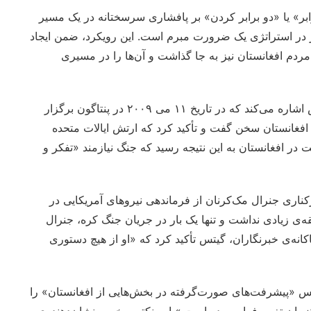
 به معنای «اشتباه دوبرابر» یا «دو برابر کردن» بر پافشاری سرسختانه در یک مسیر
ر در استراتژی یک ضرورت مبرم است. این رویکرد، ضمن ایجاد
ردم افغانستان نیز به جا گذاشت و آن‌ها را در مسیری
کتاب «اوراق افغانستان» به کنفرانس مطبوعاتی رابرت گیتس اشاره می‌کند که در تاریخ ۱۱ می ۲۰۰۹ در پنتاگون برگزار
 افغانستان سخن گفت و تأکید کرد که ارتش ایالات متحده
 در افغانستان به این نتیجه رسید که جنگ نیازمند «تفکر و
ناری جنرال مک‌کرنان از فرماندهی نیروهای آمریکایی در
ابقه‌ی زیادی نداشت و تنها یک بار در جریان جنگ کره، جنرال
کانه‌ی خبرنگاران، گیتس تأکید کرد که «او از هیچ دستوری
نس «پیشرفت‌های صورت‌گرفته در بخش‌هایی از افغانستان» را