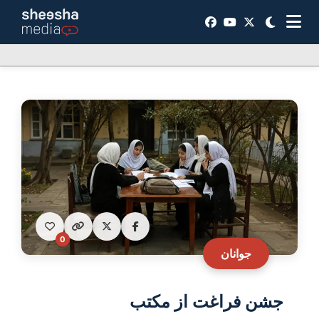
0
جوانان
جشن فراغت از مکتب